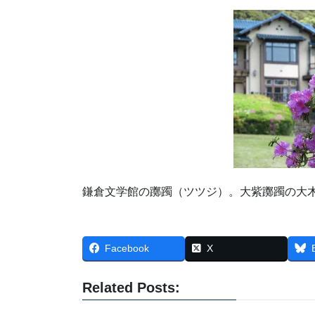
鎌倉文学館の躑躅（ツツジ）。大紫躑躅の大
Facebook
X
Related Posts: