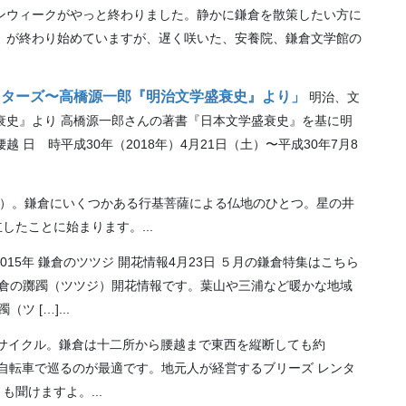
ンウィークがやっと終わりました。静かに鎌倉を散策したい方に
）が終わり始めていますが、遅く咲いた、安養院、鎌倉文学館の
イターズ〜高橋源一郎『明治文学盛衰史』より」
明治、文
衰史』より 高橋源一郎さんの著書『日本文学盛衰史』を基に明
 日 時平成30年（2018年）4月21日（土）〜平成30年7月8
）。鎌倉にいくつかある行基菩薩による仏地のひとつ。星の井
たことに始まります。...
2015年 鎌倉のツツジ 開花情報4月23日 ５月の鎌倉特集はこちら
年鎌倉の躑躅（ツツジ）開花情報です。葉山や三浦など暖かな地域
 […]...
タサイクル。鎌倉は十二所から腰越まで東西を縦断しても約
ら自転車で巡るのが最適です。地元人が経営するブリーズ レンタ
聞けますよ。...