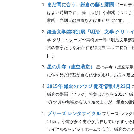
まだ間に合う、鎌倉の藤と躑躅
ゴールデ
はよい時期です。 藤（ふじ）や躑躅（つつじ
躑躅、光則寺の白藤などはまだ見頃です。...
鎌倉文学館特別展「明治、文学 クリエ
学 クリエイターズ〜高橋源一郎『明治文学盛
治の作家たちを紹介する特別展 エリア長谷・腰越
[…]...
星の井寺（虚空蔵堂）
星の井寺（虚空蔵堂
に仏を見た行基が自ら仏像を彫り、お堂を建立し
2015年 鎌倉のツツジ 開花情報4月23日
鎌倉の躑躅（ツツジ）特集はこちら 2015
では4月中旬頃から咲き始めますが、鎌倉の躑躅（ツ
ブリーズ レンタサイクル
ブリーズ レン
11km。小道が多く史跡が点在していますか
サイクルならアットホームで安心。鎌倉のことも