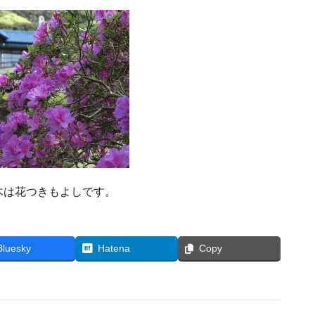
木は花つきもよしです。
Bluesky
Hatena
Copy