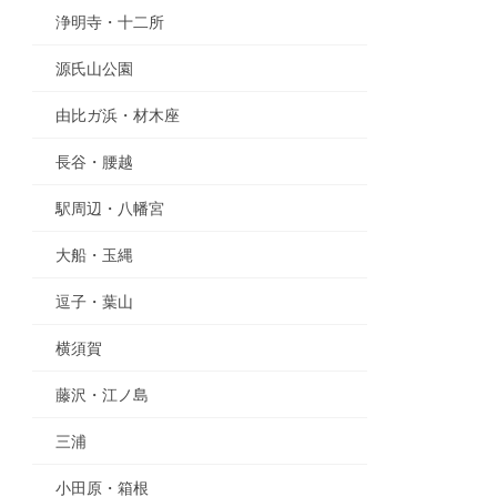
浄明寺・十二所
源氏山公園
由比ガ浜・材木座
長谷・腰越
駅周辺・八幡宮
大船・玉縄
逗子・葉山
横須賀
藤沢・江ノ島
三浦
小田原・箱根