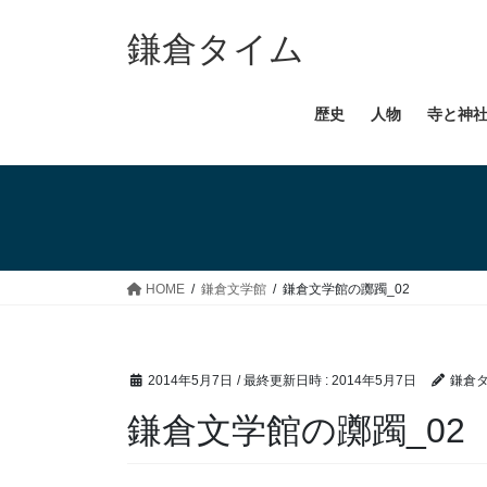
コ
ナ
ン
ビ
鎌倉タイム
テ
ゲ
ン
ー
歴史
人物
寺と神
ツ
シ
へ
ョ
ス
ン
キ
に
ッ
移
プ
動
HOME
鎌倉文学館
鎌倉文学館の躑躅_02
2014年5月7日
/ 最終更新日時 :
2014年5月7日
鎌倉
鎌倉文学館の躑躅_02