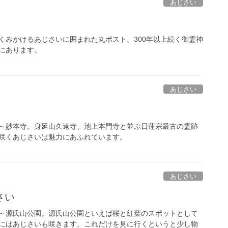
あじさい
くみかけるあじさいに囲まれた丸ポスト。300年以上続く御霊神
にあります。
あじさい
～妙本寺。身延山久遠寺、池上本門寺と並ぶ日蓮宗最古の霊跡
咲くあじさいは魅力にあふれています。
あじさい
さい
～源氏山公園。源氏山公園といえば桜と紅葉のスポットとして
にはあじさいも咲きます。これだけを見に行くというと少し物