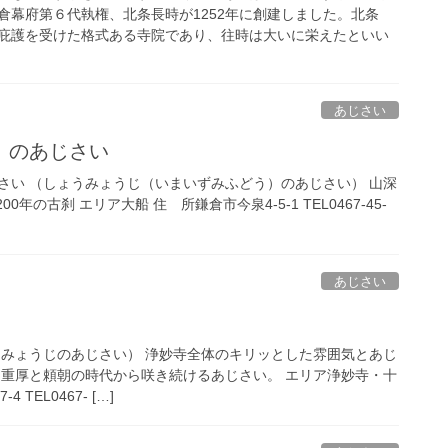
倉幕府第６代執権、北条長時が1252年に創建しました。北条
庇護を受けた格式ある寺院であり、往時は大いに栄えたといい
あじさい
）のあじさい
さい （しょうみょうじ（いまいずみふどう）のあじさい） 山深
0年の古刹 エリア大船 住 所鎌倉市今泉4-5-1 TEL0467-45-
あじさい
うみょうじのあじさい） 浄妙寺全体のキリッとした雰囲気とあじ
う重厚と頼朝の時代から咲き続けるあじさい。 エリア浄妙寺・十
TEL0467- […]