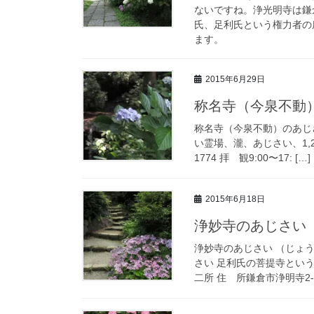
ないですね。浄光明寺は鎌
氏、足利氏という権力者の
ます。
2015年6月29日
称名寺（今泉不動
称名寺（今泉不動）のあじ
い霊場、瀧、あじさい、1,20
1774 拝 観9:00〜17: […]
2015年6月18日
浄妙寺のあじさい
浄妙寺のあじさい （じょ
さい 足利氏の菩提寺とい
二所 住 所鎌倉市浄明寺2-7-4 