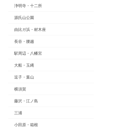
浄明寺・十二所
源氏山公園
由比ガ浜・材木座
長谷・腰越
駅周辺・八幡宮
大船・玉縄
逗子・葉山
横須賀
藤沢・江ノ島
三浦
小田原・箱根