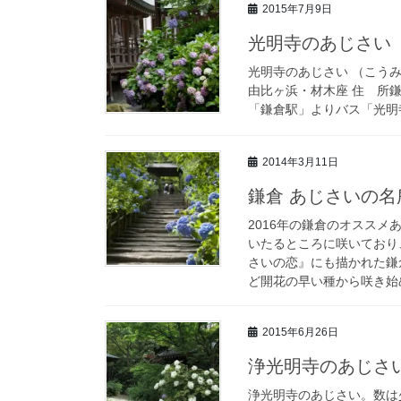
2015年7月9日
光明寺のあじさい
光明寺のあじさい （こう
由比ヶ浜・材木座 住 所鎌倉市材
「鎌倉駅」よりバス「光明寺
2014年3月11日
鎌倉 あじさいの名所
2016年の鎌倉のオスス
いたるところに咲いており
さいの恋』にも描かれた鎌
ど開花の早い種から咲き始
2015年6月26日
浄光明寺のあじさ
浄光明寺のあじさい。数は