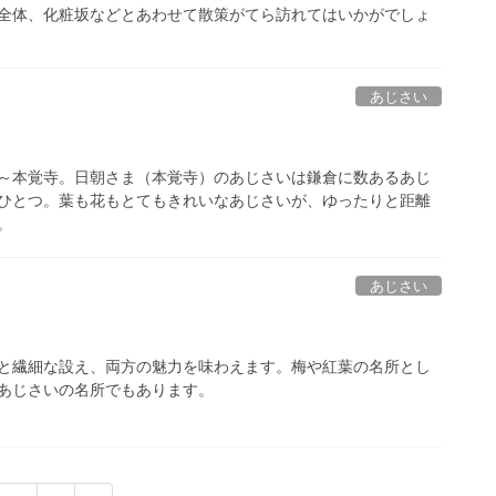
全体、化粧坂などとあわせて散策がてら訪れてはいかがでしょ
あじさい
～本覚寺。日朝さま（本覚寺）のあじさいは鎌倉に数あるあじ
ひとつ。葉も花もとてもきれいなあじさいが、ゆったりと距離
。
あじさい
と繊細な設え、両方の魅力を味わえます。梅や紅葉の名所とし
あじさいの名所でもあります。