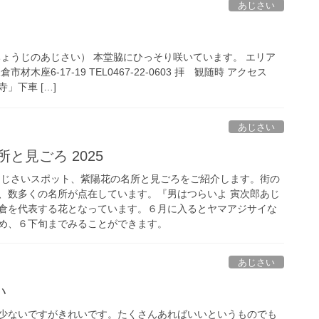
あじさい
みょうじのあじさい） 本堂脇にひっそり咲いています。 エリア
木座6-17-19 TEL0467-22-0603 拝 観随時 アクセス
」下車 […]
あじさい
と見ごろ 2025
メあじさいスポット、紫陽花の名所と見ごろをご紹介します。街の
、数多くの名所が点在しています。『男はつらいよ 寅次郎あじ
倉を代表する花となっています。６月に入るとヤマアジサイな
め、６下旬までみることができます。
あじさい
い
少ないですがきれいです。たくさんあればいいというものでも