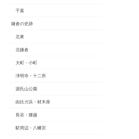
千葉
鎌倉の史跡
北東
北鎌倉
大町・小町
浄明寺・十二所
源氏山公園
由比ガ浜・材木座
長谷・腰越
駅周辺・八幡宮