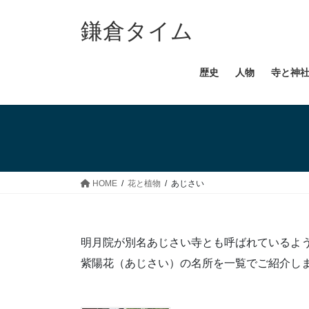
コ
ナ
ン
ビ
鎌倉タイム
テ
ゲ
ン
ー
歴史
人物
寺と神
ツ
シ
へ
ョ
ス
ン
キ
に
ッ
移
プ
動
HOME
花と植物
あじさい
明月院が別名あじさい寺とも呼ばれているよ
紫陽花（あじさい）の名所を一覧でご紹介し