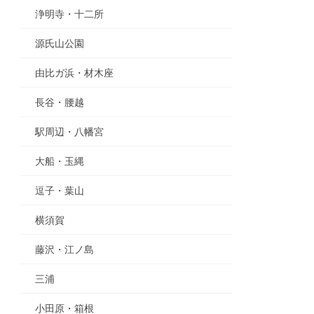
浄明寺・十二所
源氏山公園
由比ガ浜・材木座
長谷・腰越
駅周辺・八幡宮
大船・玉縄
逗子・葉山
横須賀
藤沢・江ノ島
三浦
小田原・箱根