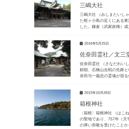
三嶋大社
三嶋大社 （みしまたいし
た蛭ヶ小島の近くにある東
した。鎌倉（武家政権）成立
2016年5月25日
佐奈田霊社／文三
佐奈田霊社 （さなだれい
頼朝、石橋山合戦の先鋒と
奈田与一義忠の霊魂が宿る佐
2015年10月28日
箱根神社
〈箱根〉箱根神社 （はこ
の聖地であり、757年（
の厚い崇敬を受けたことから