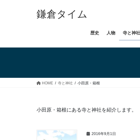
コ
ナ
ン
ビ
鎌倉タイム
テ
ゲ
ン
ー
歴史
人物
寺と神
ツ
シ
へ
ョ
ス
ン
キ
に
ッ
移
プ
動
HOME
寺と神社
小田原・箱根
小田原・箱根にある寺と神社を紹介します。
2016年9月1日