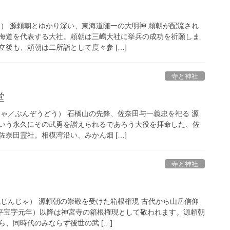
ゃ） 源頼朝とゆかり深い、東海道随一の大明神 頼朝が配流され
海道を代表する大社。頼朝は三嶋大社に挙兵の成功を祈願しま
後も、頼朝は二所詣として度々参 […]
寺と神社
堂
しゃ／ぶんぞうどう） 石橋山の先鋒、佐奈田与一義忠を祀る 源
いう永久にその武勇を讃えられるであろう大役を拝命した、佐
奈田霊社。相模湾沿い、みかん畑 […]
寺と神社
ねじんじゃ） 源頼朝の崇敬を受けた箱根権現 古代から山岳信仰
天平宝字元年）以降は神宮寺の箱根権現として敬われます。源頼朝
、同時代のみならず後世の武 […]