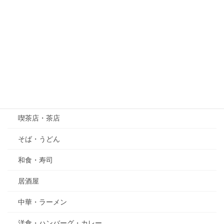
紫陽花（あじさい）
萩（はぎ）
五月の花・植物
その他
グルメ
喫茶店・茶店
そば・うどん
和食・寿司
居酒屋
中華・ラーメン
洋食・ハンバーグ・カレー