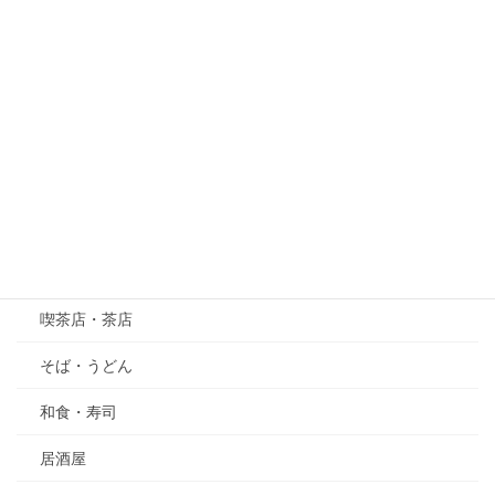
桜
紫陽花（あじさい）
萩（はぎ）
五月の花・植物
その他
グルメ
喫茶店・茶店
そば・うどん
和食・寿司
居酒屋