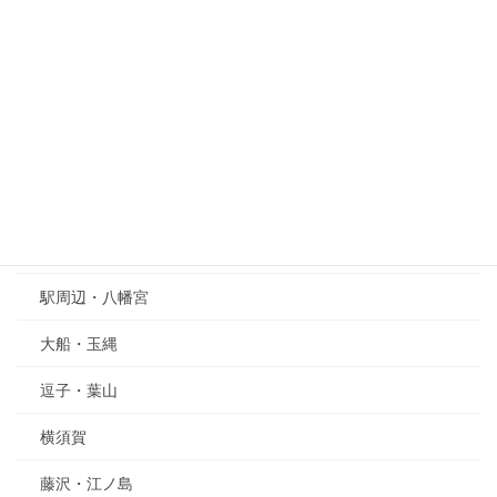
北鎌倉
大町・小町
浄明寺・十二所
源氏山公園
由比ガ浜・材木座
長谷・腰越
駅周辺・八幡宮
大船・玉縄
逗子・葉山
横須賀
藤沢・江ノ島