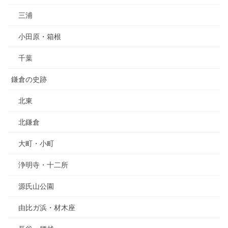
三浦
小田原・箱根
千葉
鎌倉の史跡
北東
北鎌倉
大町・小町
浄明寺・十二所
源氏山公園
由比ガ浜・材木座