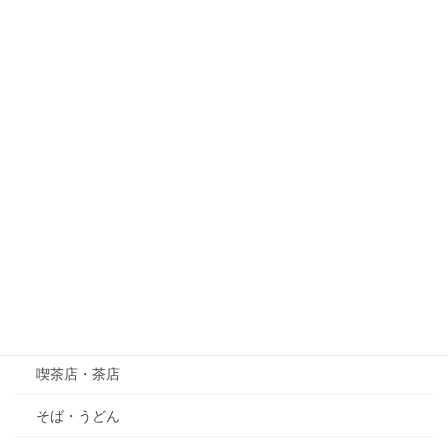
紅葉
梅
桜
紫陽花（あじさい）
萩（はぎ）
五月の花・植物
その他
グルメ
喫茶店・茶店
そば・うどん