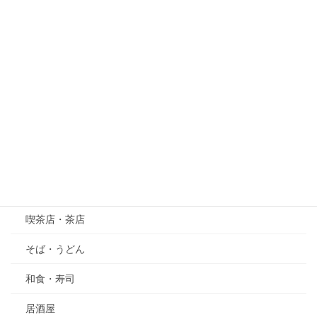
梅
桜
紫陽花（あじさい）
萩（はぎ）
五月の花・植物
その他
グルメ
喫茶店・茶店
そば・うどん
和食・寿司
居酒屋