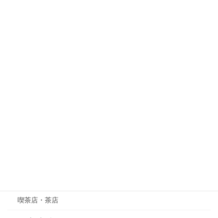
花と植物
紅葉
梅
桜
紫陽花（あじさい）
萩（はぎ）
五月の花・植物
その他
グルメ
喫茶店・茶店