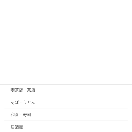
梅
桜
紫陽花（あじさい）
萩（はぎ）
五月の花・植物
その他
グルメ
喫茶店・茶店
そば・うどん
和食・寿司
居酒屋