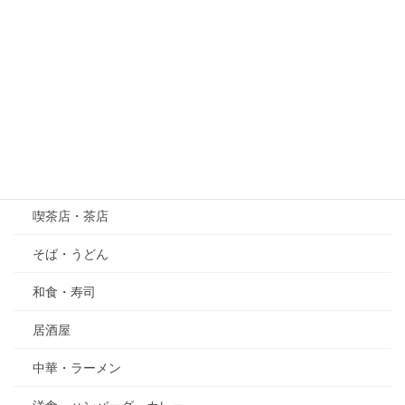
紫陽花（あじさい）
萩（はぎ）
五月の花・植物
その他
グルメ
喫茶店・茶店
そば・うどん
和食・寿司
居酒屋
中華・ラーメン