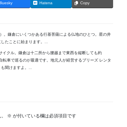
Bluesky
Hatena
Copy
）。鎌倉にいくつかある行基菩薩による仏地のひとつ。星の井
たことに始まります。...
タサイクル。鎌倉は十二所から腰越まで東西を縦断しても約
ら自転車で巡るのが最適です。地元人が経営するブリーズ レンタ
聞けますよ。...
ん。
※
が付いている欄は必須項目です