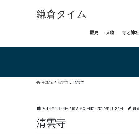
コ
ナ
ン
ビ
鎌倉タイム
テ
ゲ
ン
ー
歴史
人物
寺と神
ツ
シ
へ
ョ
ス
ン
キ
に
ッ
移
プ
動
HOME
清雲寺
清雲寺
2014年1月24日
/ 最終更新日時 :
2014年1月24日
鎌
清雲寺