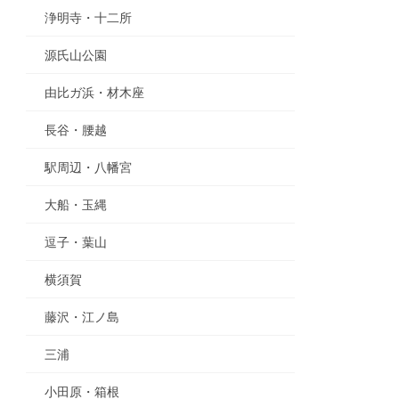
浄明寺・十二所
源氏山公園
由比ガ浜・材木座
長谷・腰越
駅周辺・八幡宮
大船・玉縄
逗子・葉山
横須賀
藤沢・江ノ島
三浦
小田原・箱根