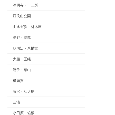
浄明寺・十二所
源氏山公園
由比ガ浜・材木座
長谷・腰越
駅周辺・八幡宮
大船・玉縄
逗子・葉山
横須賀
藤沢・江ノ島
三浦
小田原・箱根