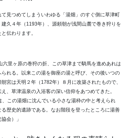
れて見つめてしまういわゆる「湯畑」のすぐ側に草津町
建久４年（1193年）、源頼朝が浅間山麓で巻き狩りを
たと伝わります。
。
間山六里ヶ原の巻狩の折、この草津まで騎馬を進めあれは
へられる。以来この湯を御座の湯と呼び、その後いつの
朝宮は天明２年（1782年）８月に改築されたもので、
伝え、草津温泉の入浴客の深い信仰をあつめてきた。
は、この湯畑に沈んでいる小さな湯枠の中と考えられ
なる歴史的遺跡である。なお階段を登ったところに湯善
光協会）」