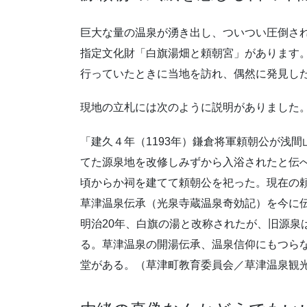
巨大な量の温泉が湧き出し、ついつい圧倒さ
指定文化財「白旗湯畑と頼朝宮」があります。
行っていたときに当地を訪れ、偶然に発見し
現地の立札には次のように説明がありました
「建久４年（1193年）鎌倉将軍頼朝公が浅
てた源泉地を改修しみずから入浴されたと伝
頃からか祠を建てて頼朝公を祀った。現在の頼
草津温泉伝承（光泉寺蔵温泉奇効記）を今に
明治20年、白旗の湯と改称されたが、旧源泉
る。草津温泉の開湯伝承、温泉信仰にもつら
堂がある。（草津町教育委員会／草津温泉観