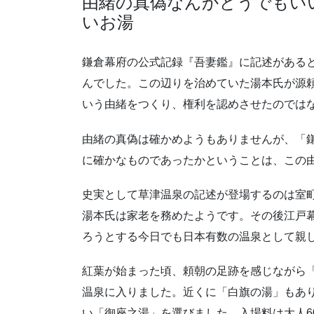
由緒の真偽なんかどうでもい
いお湯
鎌倉幕府の公式記録『吾妻鑑』に記述がある
んでした。この辺りを治めていた湯本氏が源
いう由緒をつくり、権利を認めさせたのでは
由緒の真偽は確かめようもありませんが、「
に確かなものであったかということは、この
史実として草津温泉の記述が登場するのは室
湯本氏は家老を務めたようです。その後江戸
ろうとする今日でも日本有数の温泉として親
紅葉が始まった頃、頼朝の足跡を感じながら
温泉に入りました。近くに「白旗の湯」もあ
い「御座之湯」を選びました。入場料は大人6