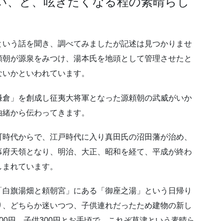
い、と、呟きたくなる程の素晴らし
という話を聞き、調べてみましたが記述は見つかりませ
頼朝が源泉をみつけ、湯本氏を地頭として管理させたと
ないかといわれています。
鎌倉」を創成し征夷大将軍となった源頼朝の武威がいか
由緒から伝わってきます。
町時代からで、江戸時代に入り真田氏の沼田藩が治め、
幕府天領となり、明治、大正、昭和を経て、平成が終わ
しまれています。
「白旗湯畑と頼朝宮」にある「御座之湯」という日帰り
り、どちらか迷いつつ、子供連れだったため建物の新し
00円、子供300円とお手頃で、これぞ草津という素晴ら