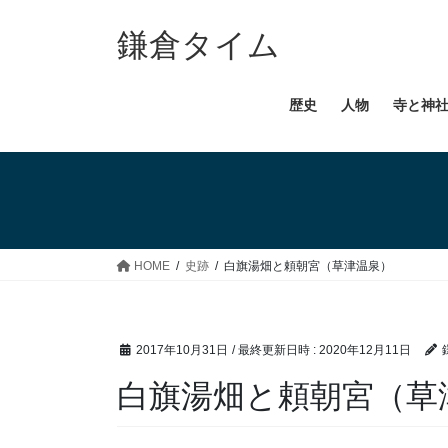
コ
ナ
ン
ビ
鎌倉タイム
テ
ゲ
ン
ー
歴史
人物
寺と神
ツ
シ
へ
ョ
ス
ン
キ
に
ッ
移
プ
動
HOME
史跡
白旗湯畑と頼朝宮（草津温泉）
2017年10月31日
/ 最終更新日時 :
2020年12月11日
白旗湯畑と頼朝宮（草