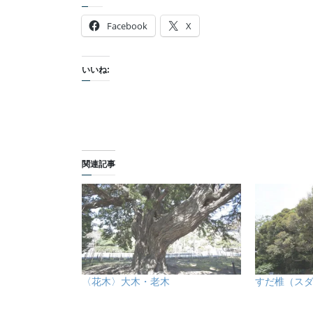
Facebook
X
いいね:
関連記事
〈花木〉大木・老木
すだ椎（ス