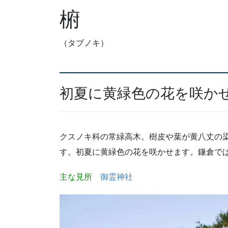
椨
（タブノキ）
初夏に黄緑色の花を咲か
クスノキ科の常緑高木。樹皮や葉が黄八丈の
す。初夏に黄緑色の花を咲かせます。鎌倉で
主な見所
御霊神社