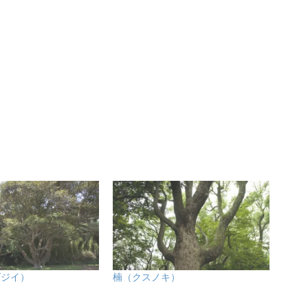
ダジイ）
楠（クスノキ）