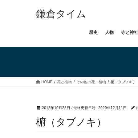
コ
ナ
ン
ビ
鎌倉タイム
テ
ゲ
ン
ー
歴史
人物
寺と神
ツ
シ
へ
ョ
ス
ン
キ
に
ッ
移
プ
動
HOME
花と植物
その他の花・植物
椨（タブノキ）
2013年10月28日
/ 最終更新日時 :
2020年12月11日
椨（タブノキ）