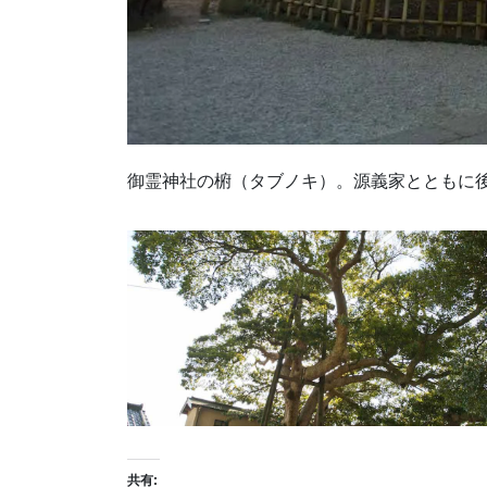
御霊神社の椨（タブノキ）。源義家とともに
共有: