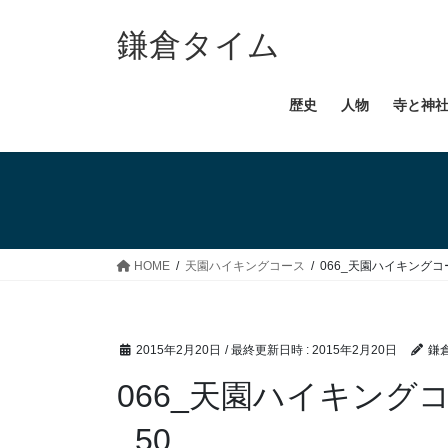
コ
ナ
ン
ビ
鎌倉タイム
テ
ゲ
ン
ー
歴史
人物
寺と神
ツ
シ
へ
ョ
ス
ン
キ
に
ッ
移
プ
動
HOME
天園ハイキングコース
066_天園ハイキングコ
2015年2月20日
/ 最終更新日時 :
2015年2月20日
鎌
066_天園ハイキング
_50