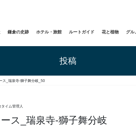
社
鎌倉の史跡
ホテル・旅館
ルートガイド
花と植物
グル
投稿
ース_瑞泉寺-獅子舞分岐_50
倉タイム管理人
コース_瑞泉寺-獅子舞分岐