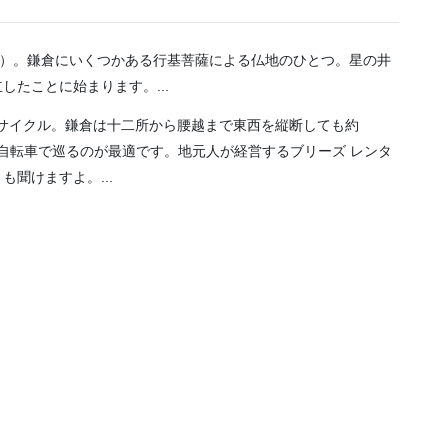
）。鎌倉にいくつかある行基菩薩による仏地のひとつ。星の井
たことに始まります。...
タサイクル。鎌倉は十二所から腰越まで東西を縦断しても約
ら自転車で巡るのが最適です。地元人が経営するブリーズ レンタ
聞けますよ。...