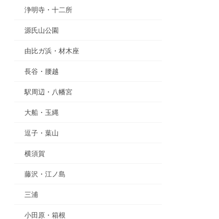
浄明寺・十二所
源氏山公園
由比ガ浜・材木座
長谷・腰越
駅周辺・八幡宮
大船・玉縄
逗子・葉山
横須賀
藤沢・江ノ島
三浦
小田原・箱根