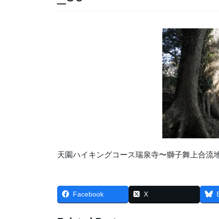
天園ハイキングコース瑞泉寺〜獅子舞上合流
Facebook
X