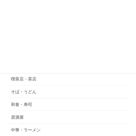
桜
紫陽花（あじさい）
萩（はぎ）
五月の花・植物
その他
グルメ
喫茶店・茶店
そば・うどん
和食・寿司
居酒屋
中華・ラーメン