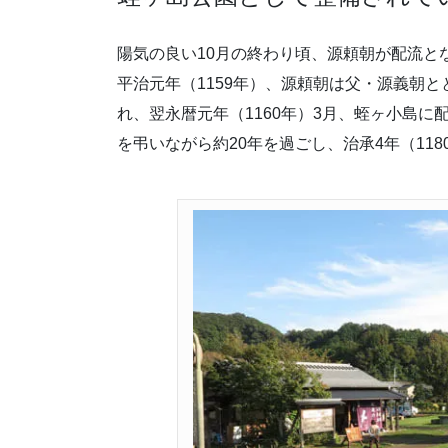
陽気の良い10月の終わり頃、源頼朝が配流と
平治元年（1159年）、源頼朝は父・源義朝
れ、翌永暦元年（1160年）3月、蛭ヶ小島
を弔いながら約20年を過ごし、治承4年（11