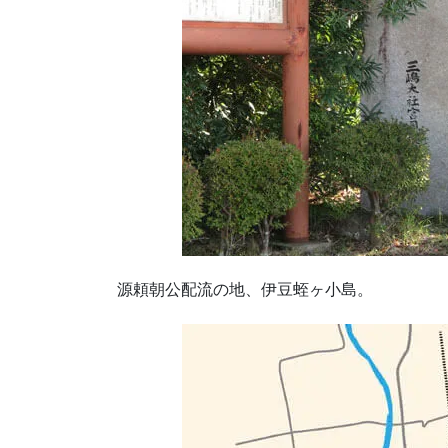
源頼朝公配流の地、伊豆蛭ヶ小島。