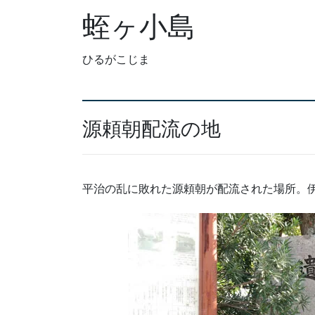
蛭ヶ小島
ひるがこじま
源頼朝配流の地
平治の乱に敗れた源頼朝が配流された場所。