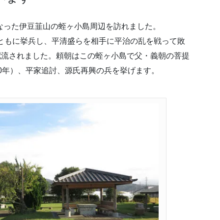
なった伊豆韮山の蛭ヶ小島周辺を訪れました。
とともに挙兵し、平清盛らを相手に平治の乱を戦って敗
に配流されました。頼朝はこの蛭ヶ小島で父・義朝の菩提
80年）、平家追討、源氏再興の兵を挙げます。