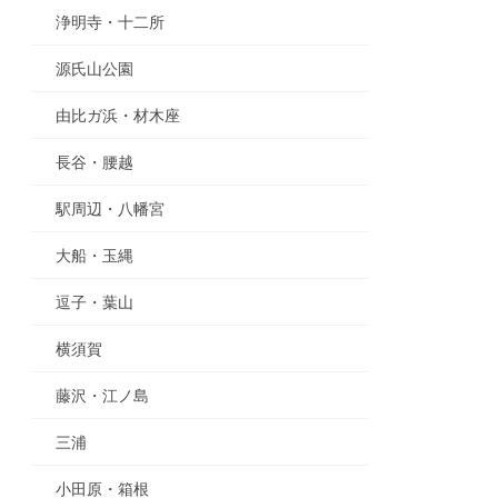
浄明寺・十二所
源氏山公園
由比ガ浜・材木座
長谷・腰越
駅周辺・八幡宮
大船・玉縄
逗子・葉山
横須賀
藤沢・江ノ島
三浦
小田原・箱根