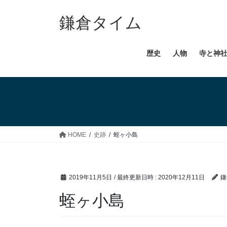
コ
ナ
ン
ビ
鎌倉タイム
テ
ゲ
ン
ー
歴史
人物
寺と神
ツ
シ
へ
ョ
ス
ン
キ
に
ッ
移
プ
動
HOME
史跡
蛭ヶ小島
2019年11月5日
/ 最終更新日時 :
2020年12月11日
鎌
蛭ヶ小島