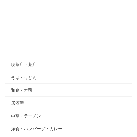
紫陽花（あじさい）
萩（はぎ）
五月の花・植物
その他
グルメ
喫茶店・茶店
そば・うどん
和食・寿司
居酒屋
中華・ラーメン
洋食・ハンバーグ・カレー