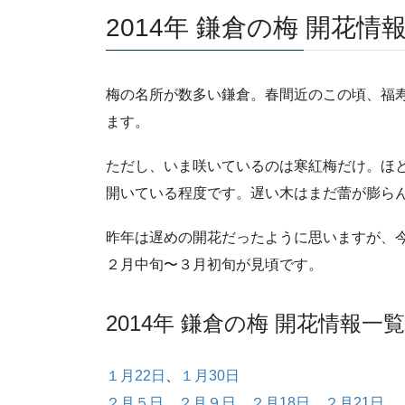
2014年 鎌倉の梅 開花情報
梅の名所が数多い鎌倉。春間近のこの頃、福
ます。
ただし、いま咲いているのは寒紅梅だけ。ほ
開いている程度です。遅い木はまだ蕾が膨ら
昨年は遅めの開花だったように思いますが、
２月中旬〜３月初旬が見頃です。
2014年 鎌倉の梅 開花情報一覧
１月22日
、
１月30日
２月５日
、
２月９日
、
２月18日
、
２月21日