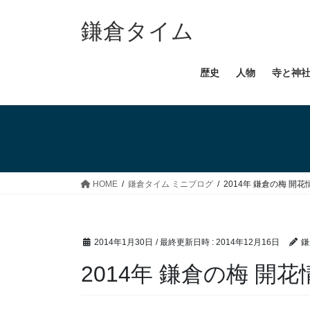
コ
ナ
ン
ビ
鎌倉タイム
テ
ゲ
ン
ー
歴史
人物
寺と神
ツ
シ
へ
ョ
ス
ン
キ
に
ッ
移
プ
動
HOME
鎌倉タイム ミニブログ
2014年 鎌倉の梅 開花
2014年1月30日
/ 最終更新日時 :
2014年12月16日
鎌
2014年 鎌倉の梅 開花