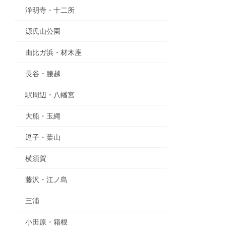
浄明寺・十二所
源氏山公園
由比ガ浜・材木座
長谷・腰越
駅周辺・八幡宮
大船・玉縄
逗子・葉山
横須賀
藤沢・江ノ島
三浦
小田原・箱根