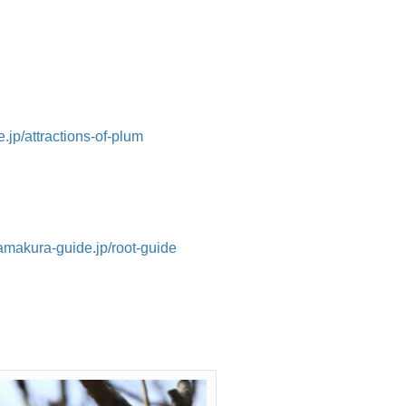
.jp/attractions-of-plum
kamakura-guide.jp/root-guide