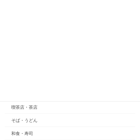
紅葉
梅
桜
紫陽花（あじさい）
萩（はぎ）
五月の花・植物
その他
グルメ
喫茶店・茶店
そば・うどん
和食・寿司