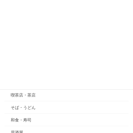
梅
桜
紫陽花（あじさい）
萩（はぎ）
五月の花・植物
その他
グルメ
喫茶店・茶店
そば・うどん
和食・寿司
居酒屋