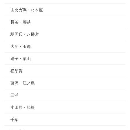
由比ガ浜・材木座
長谷・腰越
駅周辺・八幡宮
大船・玉縄
逗子・葉山
横須賀
藤沢・江ノ島
三浦
小田原・箱根
千葉