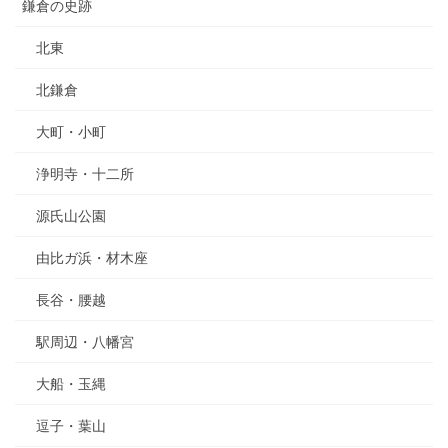
鎌倉の史跡
北東
北鎌倉
大町・小町
浄明寺・十二所
源氏山公園
由比ガ浜・材木座
長谷・腰越
駅周辺・八幡宮
大船・玉縄
逗子・葉山