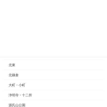
人気記事
記事カテゴリー
歴史
人物
寺と神社
北東
北鎌倉
大町・小町
浄明寺・十二所
源氏山公園