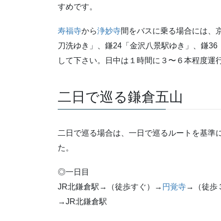
すめです。
寿福寺
から
浄妙寺
間をバスに乗る場合には、
刀洗ゆき」、鎌24「金沢八景駅ゆき」、鎌3
して下さい。日中は１時間に３〜６本程度運
二日で巡る鎌倉五山
二日で巡る場合は、一日で巡るルートを基準
た。
◎一日目
JR北鎌倉駅→（徒歩すぐ）→
円覚寺
→（徒歩
→JR北鎌倉駅