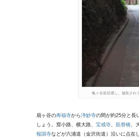
亀ヶ谷坂切通し。舗装され
扇ヶ谷の
寿福寺
から
浄妙寺
の間が約25分と
しょう。窟小路、横大路、
宝戒寺
、
筋替橋
、
報国寺
などが六浦道（金沢街道）沿いに点在