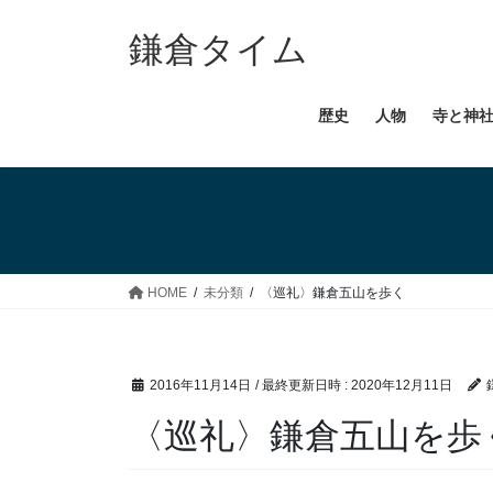
コ
ナ
ン
ビ
鎌倉タイム
テ
ゲ
ン
ー
歴史
人物
寺と神
ツ
シ
へ
ョ
ス
ン
キ
に
ッ
移
プ
動
HOME
未分類
〈巡礼〉鎌倉五山を歩く
2016年11月14日
/ 最終更新日時 :
2020年12月11日
〈巡礼〉鎌倉五山を歩