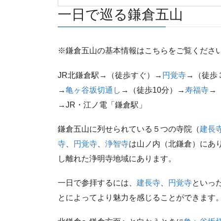
一日で巡る鎌倉五山
※鎌倉五山の基本情報はこちらをご覧くださ
JR北鎌倉駅→（徒歩すぐ）→
円覚寺
→（徒歩
→
亀ヶ谷坂切通し
→（徒歩10分）→
寿福寺
→
→JR・江ノ電「鎌倉駅」
鎌倉五山に列せられている５つの寺院（
建長
寺
、
円覚寺
、
浄智寺
は山ノ内（北鎌倉）にあ
し離れた浄明寺地域にあります。
一日で参拝するには、
建長寺
、
円覚寺
といっ
とによってより魅力を感じることができます