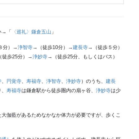
い→「
〈巡礼〉鎌倉五山
」
３分）→
浄智寺
→（徒歩10分）→
建長寺
→（徒歩５分）
（徒歩25分）→
浄妙寺
→（徒歩25分、もしくはバス）
寺
、
円覚寺
、
寿福寺
、
浄智寺
、
浄妙寺
）のうち、
建長
り、
寿福寺
は鎌倉駅から徒歩圏内の扇ヶ谷、
浄妙寺
は少
た大伽藍があるためなかなか体力が必要ですが、歩くこ
。