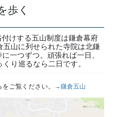
を歩く
格付けする五山制度は鎌倉幕府
倉五山に列せられた寺院は北鎌
寺に一つずつ。頑張れば一日、
っくり巡るなら二日です。
らをご覧ください。→
鎌倉五山