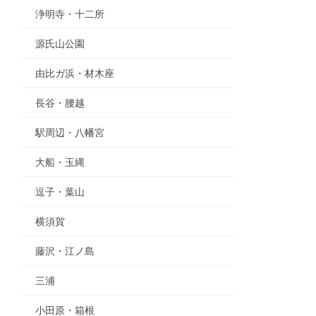
浄明寺・十二所
源氏山公園
由比ガ浜・材木座
長谷・腰越
駅周辺・八幡宮
大船・玉縄
逗子・葉山
横須賀
藤沢・江ノ島
三浦
小田原・箱根