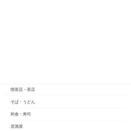
梅
桜
紫陽花（あじさい）
萩（はぎ）
五月の花・植物
その他
グルメ
喫茶店・茶店
そば・うどん
和食・寿司
居酒屋