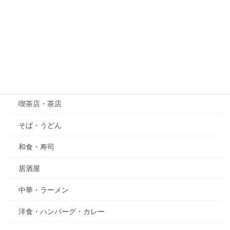
萩（はぎ）
五月の花・植物
その他
グルメ
喫茶店・茶店
そば・うどん
和食・寿司
居酒屋
中華・ラーメン
洋食・ハンバーグ・カレー