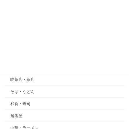
桜
紫陽花（あじさい）
萩（はぎ）
五月の花・植物
その他
グルメ
喫茶店・茶店
そば・うどん
和食・寿司
居酒屋
中華・ラーメン