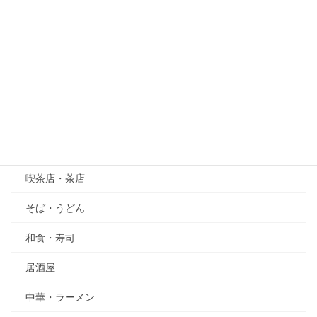
桜
紫陽花（あじさい）
萩（はぎ）
五月の花・植物
その他
グルメ
喫茶店・茶店
そば・うどん
和食・寿司
居酒屋
中華・ラーメン