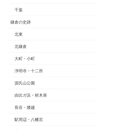
千葉
鎌倉の史跡
北東
北鎌倉
大町・小町
浄明寺・十二所
源氏山公園
由比ガ浜・材木座
長谷・腰越
駅周辺・八幡宮