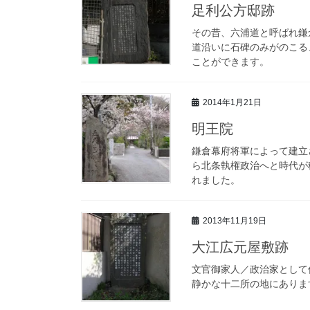
足利公方邸跡
その昔、六浦道と呼ばれ鎌
道沿いに石碑のみがのこる
ことができます。
2014年1月21日
明王院
鎌倉幕府将軍によって建立
ら北条執権政治へと時代が
れました。
2013年11月19日
大江広元屋敷跡
文官御家人／政治家として
静かな十二所の地にありま