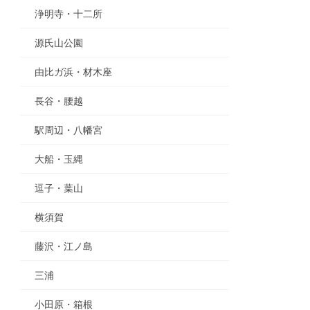
浄明寺・十二所
源氏山公園
由比ガ浜・材木座
長谷・腰越
駅周辺・八幡宮
大船・玉縄
逗子・葉山
横須賀
藤沢・江ノ島
三浦
小田原・箱根