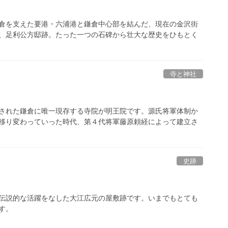
倉を支えた要港・六浦港と鎌倉中心部を結んだ、現在の金沢街
、足利公方邸跡。たった一つの石碑から壮大な歴史をひもとく
寺と神社
された鎌倉に唯一現存する寺院が明王院です。源氏将軍体制か
移り変わっていった時代、第４代将軍藤原頼経によって建立さ
史跡
伝説的な活躍をなした大江広元の屋敷跡です。いまでもとても
す。