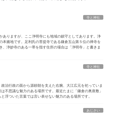
寺と神社
）
かありますが、ここ浄明寺にも地域の鎮守としてあります。浄
の本拠地です。足利氏の菩提寺である鎌倉五山第５位の禅寺を
き、浄妙寺のある一帯を指す住所の場合は「浄明寺」と書きま
寺と神社
。政治行政の面から源頼朝を支えた右腕、大江広元を祀っていま
所は不思議な魅力のある場所です。最近たまに「鎌倉の奥座敷」
らと浮ついた言葉では言い表せない魅力のある場所です。
あじさい