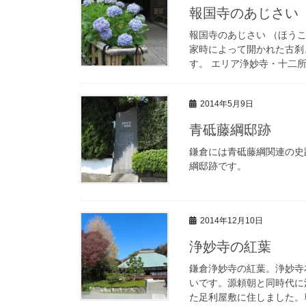
報国寺のあじさい
報国寺のあじさい （ほう
家時によって開かれた古刹
す。 エリア浄妙寺・十二所 住
2014年5月9日
青砥藤綱邸跡
鎌倉には青砥藤綱関連の史
綱邸跡です。
2014年12月10日
浄妙寺の紅葉
鎌倉浄妙寺の紅葉。浄妙寺
いです。源頼朝と同時代に
た足利屋敷に住しました。