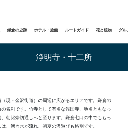
社
鎌倉の史跡
ホテル・旅館
ルートガイド
花と植物
グル
浄明寺・十二所
道（現・金沢街道）の周辺に広がるエリアです。鎌倉の
力の名刹です。竹寺として有名な報国寺、地名ともなっ
端、朝比奈切通しへと至ります。鎌倉七口の中でももっ
しは、湧き水が流れ、初夏の沢遊びも格別です。