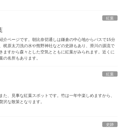
紅葉
葉
紹介ページです。朝比奈切通しは鎌倉の中心地からバスで15分
、梶原太刀洗の水や熊野神社などの史跡もあり、滑川の源流で
きますから森々とした空気とともに紅葉がみられます。近くに
葉の名所もあります。
紅葉
また、見事な紅葉スポットです。竹は一年中楽しめますから、
贅沢な散策となります。
史跡