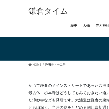
コ
ナ
ン
ビ
鎌倉タイム
テ
ゲ
ン
ー
歴史
人物
寺と神
ツ
シ
へ
ョ
ス
ン
キ
に
ッ
移
プ
動
HOME
浄明寺・十二所
かつて鎌倉のメインストリートであった六浦
最古仏、杉本寺はどうしてもみておきたい迫
た浄妙寺なども見所です。六浦道は鎌倉の東
とも山深く、当時の姿をとどめる朝比奈切通