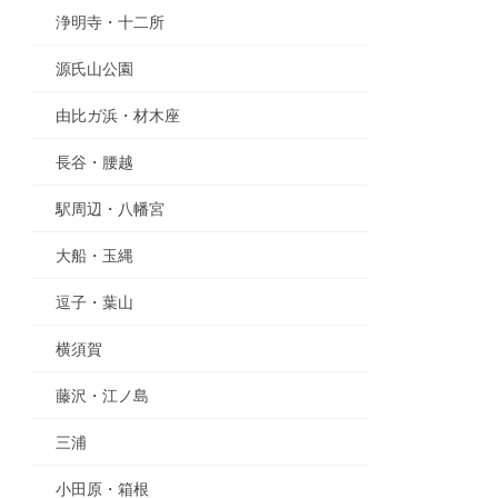
浄明寺・十二所
源氏山公園
由比ガ浜・材木座
長谷・腰越
駅周辺・八幡宮
大船・玉縄
逗子・葉山
横須賀
藤沢・江ノ島
三浦
小田原・箱根