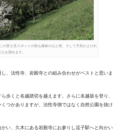
この富士見スポットの桜も鎌倉の山と桜、そして天気がよけれ
富士を望めます。
通し、法性寺、岩殿寺との組み合わせがベストと思いま
すら歩くと名越踏切を越えます。さらに名越坂を登り、
いくつかありますが、法性寺側ではなく自然公園を抜け
向かい、久木にある岩殿寺にお参りし逗子駅へと向かい