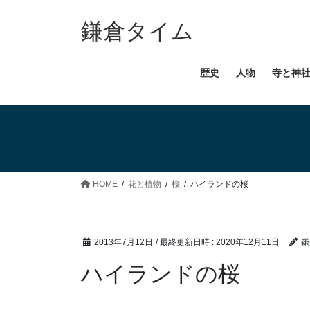
コ
ナ
ン
ビ
鎌倉タイム
テ
ゲ
ン
ー
歴史
人物
寺と神
ツ
シ
へ
ョ
ス
ン
キ
に
ッ
移
プ
動
HOME
花と植物
桜
ハイランドの桜
2013年7月12日
/ 最終更新日時 :
2020年12月11日
鎌
ハイランドの桜