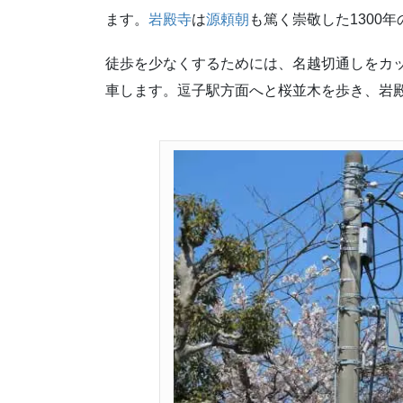
ます。
岩殿寺
は
源頼朝
も篤く崇敬した1300
徒歩を少なくするためには、名越切通しをカ
車します。逗子駅方面へと桜並木を歩き、岩