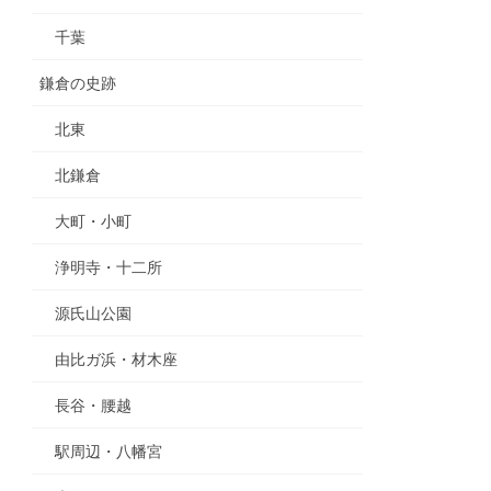
千葉
鎌倉の史跡
北東
北鎌倉
大町・小町
浄明寺・十二所
源氏山公園
由比ガ浜・材木座
長谷・腰越
駅周辺・八幡宮