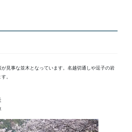
桜が見事な並木となっています。名越切通しや逗子の岩
ます。
近
車