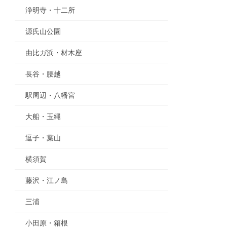
浄明寺・十二所
源氏山公園
由比ガ浜・材木座
長谷・腰越
駅周辺・八幡宮
大船・玉縄
逗子・葉山
横須賀
藤沢・江ノ島
三浦
小田原・箱根