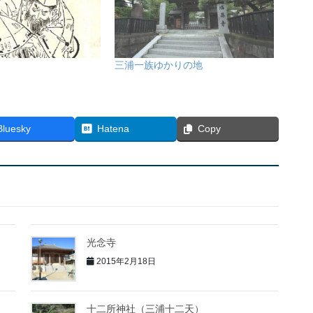
三浦一族ゆかりの地
Bluesky
Hatena
Copy
光念寺
2015年2月18日
十二所神社（三浦十二天）