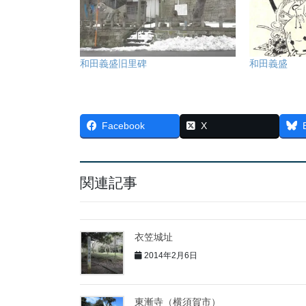
和田義盛旧里碑
和田義盛
Facebook
X
関連記事
衣笠城址
2014年2月6日
東漸寺（横須賀市）