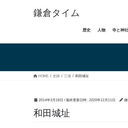
コ
ナ
ン
ビ
鎌倉タイム
テ
ゲ
ン
ー
歴史
人物
寺と神
ツ
シ
へ
ョ
ス
ン
キ
に
ッ
移
プ
動
HOME
史跡
三浦
和田城址
2014年3月18日
/ 最終更新日時 :
2020年12月11日
鎌
和田城址