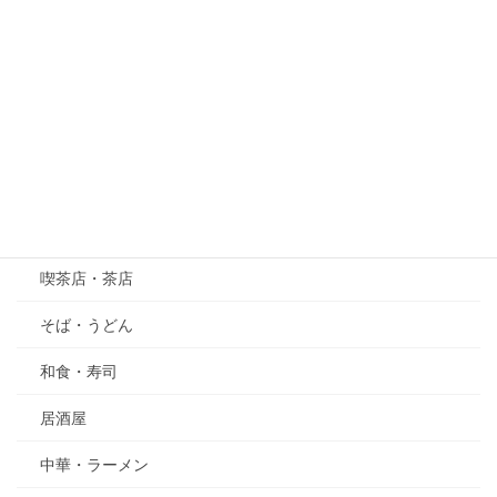
紫陽花（あじさい）
萩（はぎ）
五月の花・植物
その他
グルメ
喫茶店・茶店
そば・うどん
和食・寿司
居酒屋
中華・ラーメン