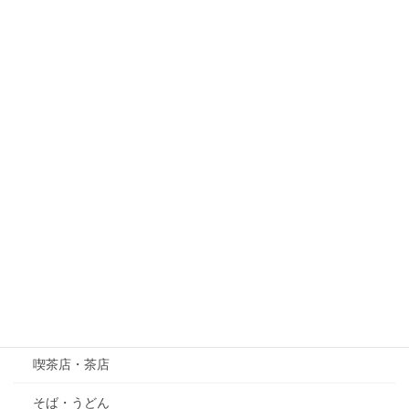
花と植物
紅葉
梅
桜
紫陽花（あじさい）
萩（はぎ）
五月の花・植物
その他
グルメ
喫茶店・茶店
そば・うどん